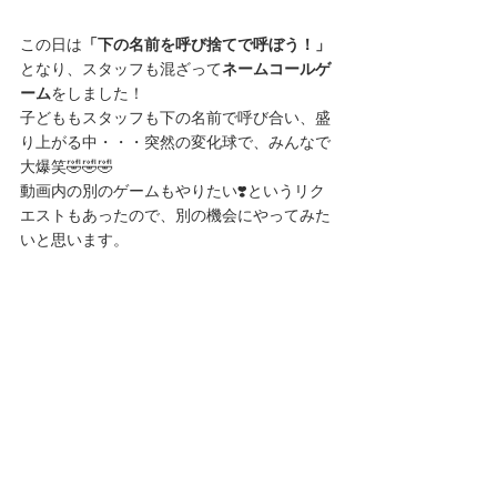
この日は
「下の名前を呼び捨てで呼ぼう！」
となり、スタッフも混ざって
ネームコールゲ
ーム
をしました！
子どももスタッフも下の名前で呼び合い、盛
り上がる中・・・突然の変化球で、みんなで
大爆笑🤣🤣🤣
動画内の別のゲームもやりたい❣️というリク
エストもあったので、別の機会にやってみた
いと思います。