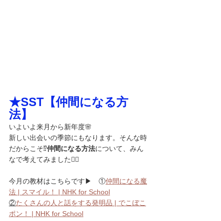
★SST【仲間になる方
法】
いよいよ来月から新年度🌸
新しい出会いの季節にもなります。そんな時
だからこそ⁉️
仲間になる方法
について、みん
なで考えてみました🙋‍♀️
今月の教材はこちらです▶　①
仲間になる魔
法 | スマイル！ | NHK for School
②
たくさんの人と話をする発明品 | でこぼこ
ポン！ | NHK for School